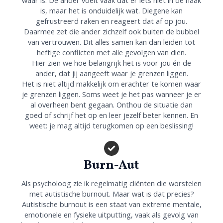
waar is. De ander voelt vaak dat er iets niet in de haak
is, maar het is onduidelijk wat. Diegene kan
gefrustreerd raken en reageert dat af op jou.
Daarmee zet die ander zichzelf ook buiten de bubbel
van vertrouwen. Dit alles samen kan dan leiden tot
heftige conflicten met alle gevolgen van dien.
Hier zien we hoe belangrijk het is voor jou én de
ander, dat jij aangeeft waar je grenzen liggen.
Het is niet altijd makkelijk om erachter te komen waar
je grenzen liggen. Soms weet je het pas wanneer je er
al overheen bent gegaan. Onthou de situatie dan
goed of schrijf het op en leer jezelf beter kennen. En
weet: je mag altijd terugkomen op een beslissing!
Burn-Aut
Als psycholoog zie ik regelmatig cliënten die worstelen
met autistische burnout. Maar wat is dat precies?
Autistische burnout is een staat van extreme mentale,
emotionele en fysieke uitputting, vaak als gevolg van