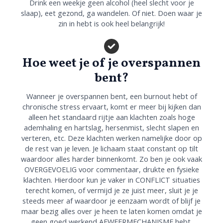
Drink een weekje geen alcohol (heel slecht voor je
slaap), eet gezond, ga wandelen. Of niet. Doen waar je
zin in hebt is ook heel belangrijk!
Hoe weet je of je overspannen
bent?
Wanneer je overspannen bent, een burnout hebt of
chronische stress ervaart, komt er meer bij kijken dan
alleen het standaard rijtje aan klachten zoals hoge
ademhaling en hartslag, hersenmist, slecht slapen en
verteren, etc. Deze klachten werken namelijke door op
de rest van je leven. Je lichaam staat constant op tilt
waardoor alles harder binnenkomt. Zo ben je ook vaak
OVERGEVOELIG voor commentaar, drukte en fysieke
klachten. Hierdoor kun je vaker in CONFLICT situaties
terecht komen, of vermijd je ze juist meer, sluit je je
steeds meer af waardoor je eenzaam wordt of blijf je
maar bezig alles over je heen te laten komen omdat je
geen goed werkend AFWEERMECHANISME hebt.