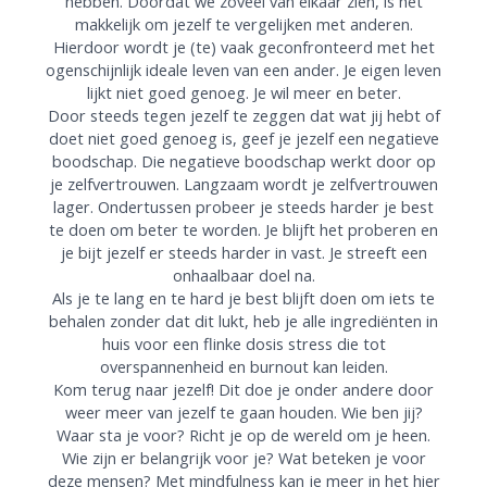
hebben. Doordat we zoveel van elkaar zien, is het
makkelijk om jezelf te vergelijken met anderen.
Hierdoor wordt je (te) vaak geconfronteerd met het
ogenschijnlijk ideale leven van een ander. Je eigen leven
lijkt niet goed genoeg. Je wil meer en beter.
Door steeds tegen jezelf te zeggen dat wat jij hebt of
doet niet goed genoeg is, geef je jezelf een negatieve
boodschap. Die negatieve boodschap werkt door op
je zelfvertrouwen. Langzaam wordt je zelfvertrouwen
lager. Ondertussen probeer je steeds harder je best
te doen om beter te worden. Je blijft het proberen en
je bijt jezelf er steeds harder in vast. Je streeft een
onhaalbaar doel na.
Als je te lang en te hard je best blijft doen om iets te
behalen zonder dat dit lukt, heb je alle ingrediënten in
huis voor een flinke dosis stress die tot
overspannenheid en burnout kan leiden.
Kom terug naar jezelf! Dit doe je onder andere door
weer meer van jezelf te gaan houden. Wie ben jij?
Waar sta je voor? Richt je op de wereld om je heen.
Wie zijn er belangrijk voor je? Wat beteken je voor
deze mensen? Met mindfulness kan je meer in het hier