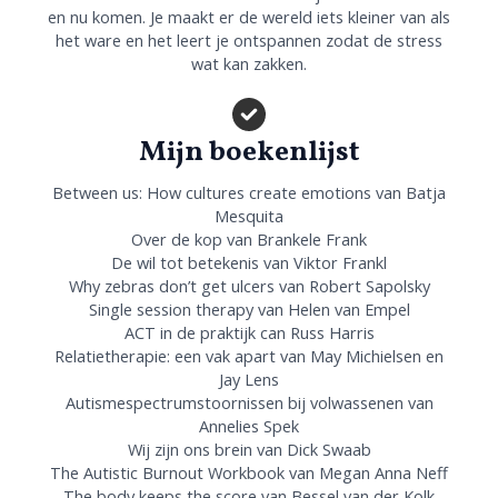
en nu komen. Je maakt er de wereld iets kleiner van als
het ware en het leert je ontspannen zodat de stress
wat kan zakken.
Mijn boekenlijst
Between us: How cultures create emotions van Batja
Mesquita
Over de kop van Brankele Frank
De wil tot betekenis van Viktor Frankl
Why zebras don’t get ulcers van Robert Sapolsky
Single session therapy van Helen van Empel
ACT in de praktijk can Russ Harris
Relatietherapie: een vak apart van May Michielsen en
Jay Lens
Autismespectrumstoornissen bij volwassenen van
Annelies Spek
Wij zijn ons brein van Dick Swaab
The Autistic Burnout Workbook van Megan Anna Neff
The body keeps the score van Bessel van der Kolk