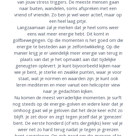
van jouw stress triggers. De meeste mensen gaan
naar buiten, wandelen, soms afspreken met een
vriend of vriendin. Zo ben je wel weer actief, maar op
een heel laag pitje.
Langzaamaan zal je merken dat je heel soms weer
eens wat meer energie hebt. Dit komt in
golfbewegingen. Op die momenten is het goed om die
energie te besteden aan je zelfontwikkeling. Op die
manier krijg je er uieindelijk meer energie van terug in
plaats van dat je het opmaakt aan dat tijdelijke
geneugten oplevert. Je kunt bijvoorbeeld kijken naar
wie je bent, je sterke en zwakke punten, waar je voor
staat, wat je normen en waarden zijn. Je kunt ook
leren mediteren en meer vanuit een helicopter view
naar je gedachten kijken.
Nu komen de meest verraderlijke momenten. Je surft
nog steeds op de energie-golven en iedere keer dat je
omhoog gaat wil je geloven dat het deze keer echt zo
blijft. Je zet door en zegt tegen jezelf dat je ‘genezen’
bent. De eerste honderd (of iets dergelijks) keer val je
weer net zo hard terug nadat je tegen je grenzen
bent aangelopen. Op zich goed om die grenzen af te